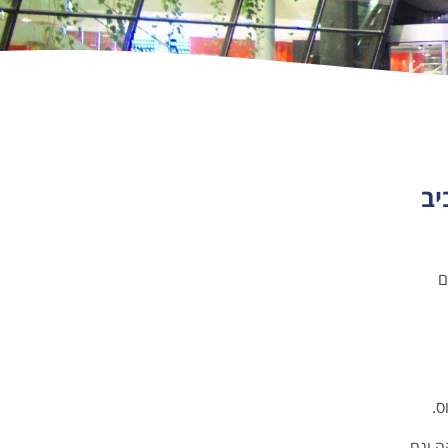
יב
לם
ס.
ה וגם