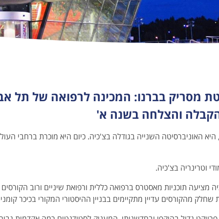
סיטת רייקה
לימודי רפואה באוניברסיטת פאביה
רסיטת ספליט
לימודי רפואה באוניברסיטת טורינו
יטת מסריק בברנו: המכינה לרפואה של תל אב
 הקבלה והצלחה בשנה א'
וניברסיטת מסריק (MU) ברנו, שנוסדה בשנת 1918, היא האוניברסיטה השנייה בגודלה בצ'כיה. כיום היא מוכרת ברחבי העו
י וטרינריה בצ'כיה.
ה מציעה תוכניות מאסטרס ברפואה כללית ורפואת שיניים ורוב הקורסים
חלק מהקורסים עדיין מתקיימים בבניין ההיסטורי המקורי בכיכר קומניו
פרויקט גדול בהיקפו ובחדשנותו, המעניק לסטודנטים רמה אקדמית גבוה