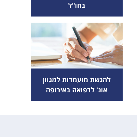
בחו"ל
להגשת מועמדות למגוון
אונ' לרפואה באירופה